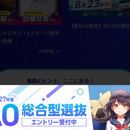
【夏休み限定】8月23日静
トから学ぶ！eスポーツ業界
ト開催
MORE
進路のヒント、ここにある！
オープンキャンパス