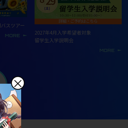
岡バスツアー
2027年4月入学希望者対象
MORE
留学生入学説明会
MORE
×