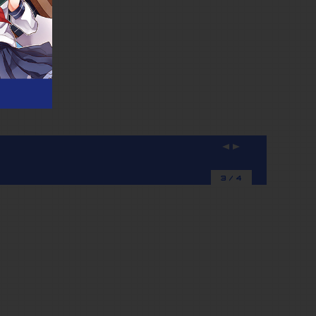
2026.07
P
N
r
e
【ゲーム・アニメ・eスポーツ】好き
e
x
v
t
4
/
4
i
o
u
s