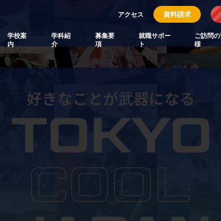
資料請求
アクセス
学校案
学科紹
募集要
就職サポー
ご訪問の
内
介
項
ト
様
好きなことが武器になる