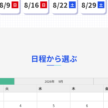
8/9
8/16
8/22
8/29
日
日
土
土
日程から選ぶ
2026年
9月
火
水
木
4
5
6