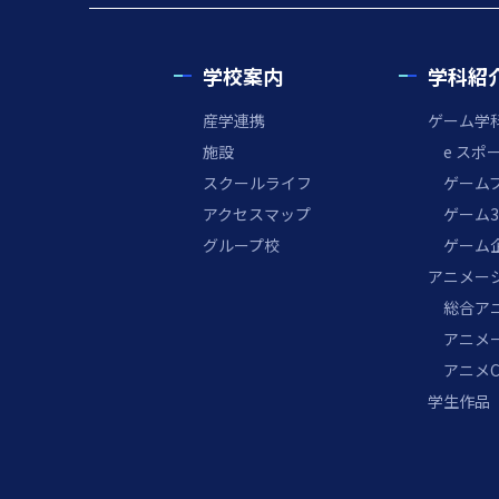
学校案内
学科紹
産学連携
ゲーム学
施設
e ス
スクールライフ
ゲームプ
アクセスマップ
ゲーム3
グループ校
ゲーム
アニメー
総合ア
アニメ
アニメ
学生作品