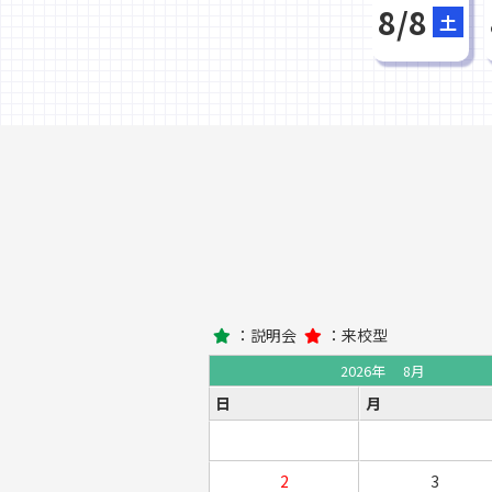
8/8
土
：説明会
：来校型
2026年
8月
日
月
2
3