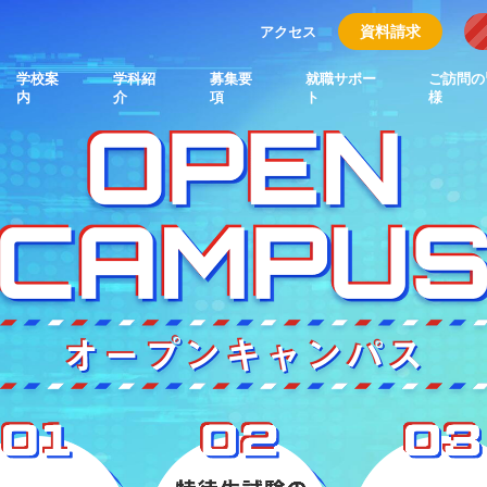
資料請求
アクセス
学校案
学科紹
募集要
就職サポー
ご訪問の
内
介
項
ト
様