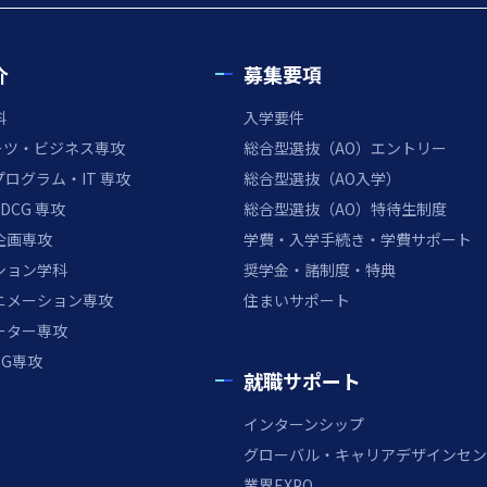
介
募集要項
科
入学要件
ポーツ・ビジネス専攻
総合型選抜（AO）エントリー
ログラム・IT 専攻
総合型選抜（AO入学）
DCG 専攻
総合型選抜（AO）特待生制度
企画専攻
学費・入学手続き・学費サポート
ション学科
奨学金・諸制度・特典
ニメーション専攻
住まいサポート
ーター専攻
CG専攻
就職サポート
インターンシップ
グローバル・キャリアデザインセン
業界EXPO