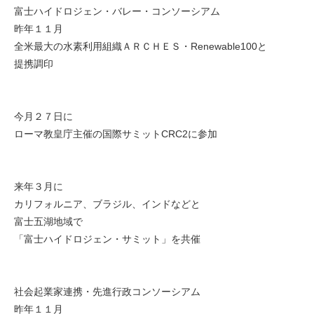
富士ハイドロジェン・バレー・コンソーシアム
昨年１１月
全米最大の水素利用組織ＡＲＣＨＥＳ・Renewable100と
提携調印
今月２７日に
ローマ教皇庁主催の国際サミットCRC2に参加
来年３月に
カリフォルニア、ブラジル、インドなどと
富士五湖地域で
「富士ハイドロジェン・サミット」を共催
社会起業家連携・先進行政コンソーシアム
昨年１１月