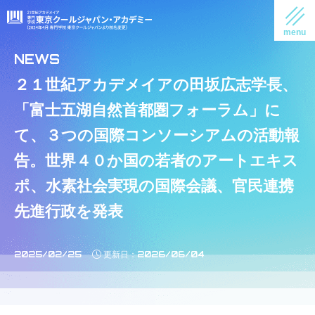
２１世紀アカデメイアの田坂広志学長、
「富士五湖自然首都圏フォーラム」に
て、３つの国際コンソーシアムの活動報
告。世界４０か国の若者のアートエキス
ポ、水素社会実現の国際会議、官民連携
先進行政を発表
2025/02/25
2026/06/04
更新日：